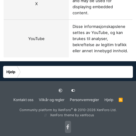
and may be used for
X
displaying embedded
content.
Disse informasjonskapslene
settes av
YouTube
, og kan
YouTube
brukes til analyser,
bekreftelse av legitim trafikk
eller annet innebygd innhold.
Hjelp
Kontakt oss
Vilkår og regler
Personvernregler
Hjelp
R
S
S
®
Community platform by XenForo
© 2010-2026 XenForo Ltd.
XenForo theme
by xenfocus