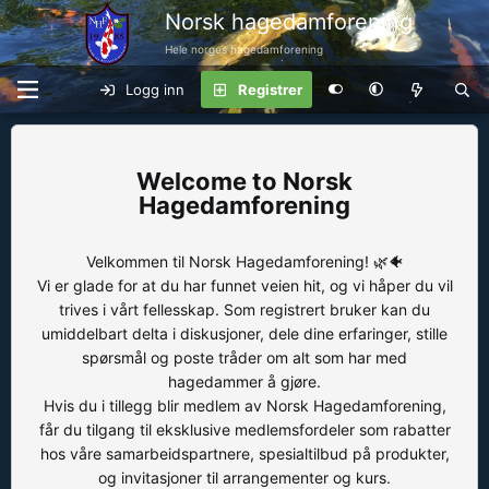
Norsk hagedamforening
Hele norges hagedamforening
Logg inn
Registrer
Norsk
Hagedamforening
Velkommen til Norsk Hagedamforening! 🌿🐠
Vi er glade for at du har funnet veien hit, og vi håper du vil
trives i vårt fellesskap. Som registrert bruker kan du
umiddelbart delta i diskusjoner, dele dine erfaringer, stille
spørsmål og poste tråder om alt som har med
hagedammer å gjøre.
Hvis du i tillegg blir medlem av Norsk Hagedamforening,
får du tilgang til eksklusive medlemsfordeler som rabatter
hos våre samarbeidspartnere, spesialtilbud på produkter,
og invitasjoner til arrangementer og kurs.