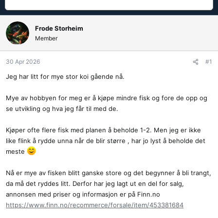
r
t
å
a
d
r
Frode Storheim
s
t
Member
t
d
a
a
r
t
30 Apr 2026
#1
t
o
Jeg har litt for mye stor koi gående nå.
e
r
Mye av hobbyen for meg er å kjøpe mindre fisk og fore de opp og
se utvikling og hva jeg får til med de.
Kjøper ofte flere fisk med planen å beholde 1-2. Men jeg er ikke
like flink å rydde unna når de blir større , har jo lyst å beholde det
meste
Nå er mye av fisken blitt ganske store og det begynner å bli trangt,
da må det ryddes litt. Derfor har jeg lagt ut en del for salg,
annonsen med priser og informasjon er på Finn.no
https://www.finn.no/recommerce/forsale/item/453381684