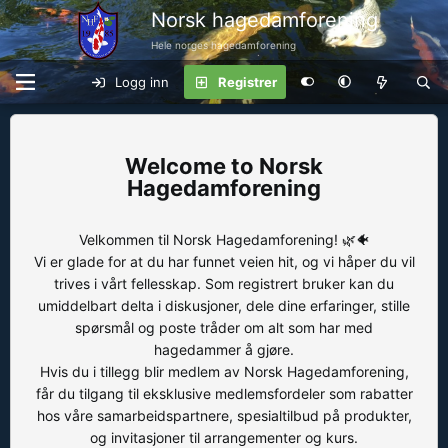
Norsk hagedamforening
Hele norges hagedamforening
Logg inn
Registrer
Norsk
Hagedamforening
Velkommen til Norsk Hagedamforening! 🌿🐠
Vi er glade for at du har funnet veien hit, og vi håper du vil
trives i vårt fellesskap. Som registrert bruker kan du
umiddelbart delta i diskusjoner, dele dine erfaringer, stille
spørsmål og poste tråder om alt som har med
hagedammer å gjøre.
Hvis du i tillegg blir medlem av Norsk Hagedamforening,
får du tilgang til eksklusive medlemsfordeler som rabatter
hos våre samarbeidspartnere, spesialtilbud på produkter,
og invitasjoner til arrangementer og kurs.