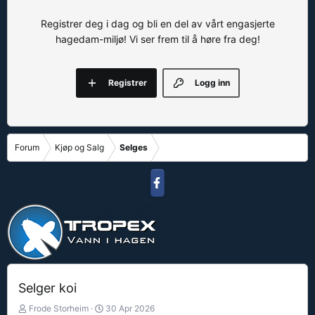
Registrer deg i dag og bli en del av vårt engasjerte
hagedam-miljø! Vi ser frem til å høre fra deg!
Registrer
Logg inn
Forum
Kjøp og Salg
Selges
Selger koi
T
S
Frode Storheim
30 Apr 2026