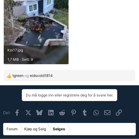
Koi17.jpg
1,7 MB · Sett: 9
tgreen
og
eidsvold1814
R
e
a
Du må logge inn eller registrere deg for å svare her.
k
s
j
Facebook
X (Twitter)
Bluesky
LinkedIn
Reddit
Pinterest
Tumblr
WhatsApp
E-post
Link
Del:
o
n
e
Forum
Kjøp og Salg
Selges
r
: