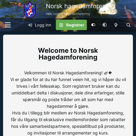
Norsk hagedamforening
Hele norges hagedamforening
Logg inn
Registrer
Norsk
Hagedamforening
Velkommen til Norsk Hagedamforening! 🌿🐠
Vi er glade for at du har funnet veien hit, og vi håper du vil
trives i vårt fellesskap. Som registrert bruker kan du
umiddelbart delta i diskusjoner, dele dine erfaringer, stille
spørsmål og poste tråder om alt som har med
hagedammer å gjøre.
Hvis du i tillegg blir medlem av Norsk Hagedamforening,
får du tilgang til eksklusive medlemsfordeler som rabatter
hos våre samarbeidspartnere, spesialtilbud på produkter,
og invitasjoner til arrangementer og kurs.