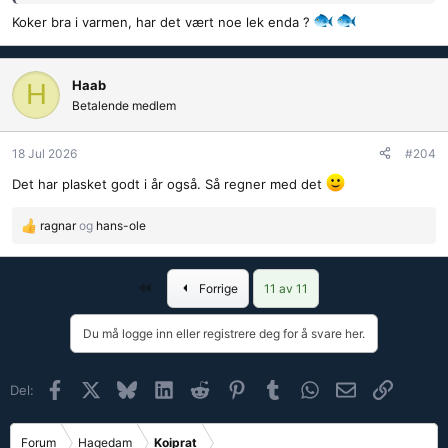
Koker bra i varmen, har det vært noe lek enda ?
Haab
H
Betalende medlem
18 Jul 2026
#204
Det har plasket godt i år også. Så regner med det
ragnar
og
hans-ole
R
e
a
Først
Forrige
11 av 11
k
s
j
Du må logge inn eller registrere deg for å svare her.
o
n
e
Facebook
X (Twitter)
Bluesky
LinkedIn
Reddit
Pinterest
Tumblr
WhatsApp
E-post
Link
Del:
r
:
Forum
Hagedam
Koiprat