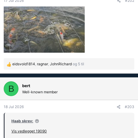
17 Jul 2026
#202
n
e
r
:
eidsvold1814
,
ragnar
,
JohnRichard
og 5 til
R
e
a
k
bert
B
s
Well-known member
j
o
18 Jul 2026
#203
n
e
r
Haab skrev:
:
Vis vedlegget 19090