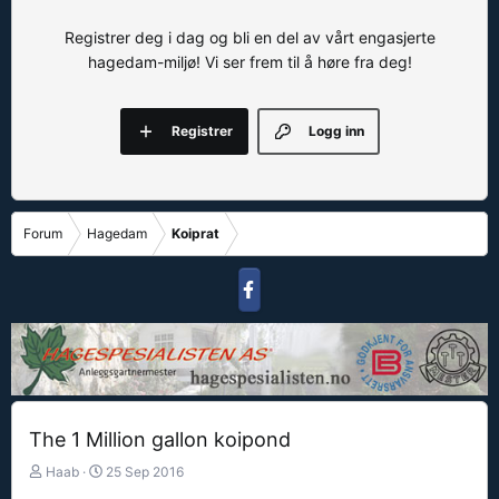
Registrer deg i dag og bli en del av vårt engasjerte
hagedam-miljø! Vi ser frem til å høre fra deg!
Registrer
Logg inn
Forum
Hagedam
Koiprat
The 1 Million gallon koipond
T
S
Haab
25 Sep 2016
r
t