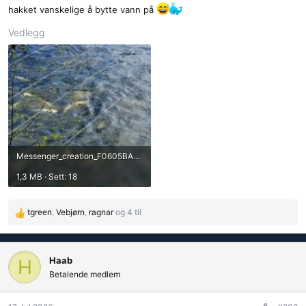
hakket vanskelige å bytte vann på
Vedlegg
Messenger_creation_F0605BAD-1049-4780-B9E9-5FB83E578F68.jpeg
1,3 MB · Sett: 18
tgreen
,
Vebjørn
,
ragnar
og 4 til
R
e
a
k
Haab
H
s
Betalende medlem
j
o