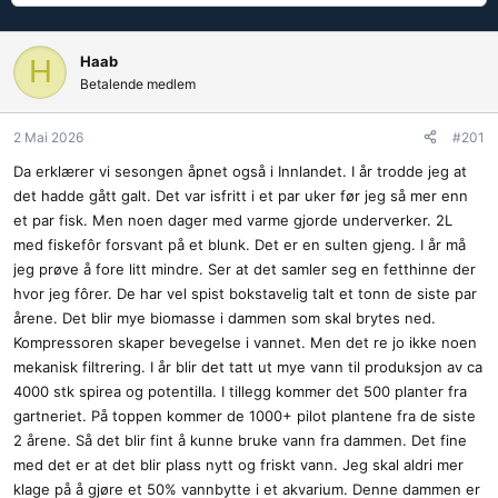
å
a
d
r
s
t
Haab
H
t
d
Betalende medlem
a
a
r
t
2 Mai 2026
#201
t
o
e
Da erklærer vi sesongen åpnet også i Innlandet. I år trodde jeg at
r
det hadde gått galt. Det var isfritt i et par uker før jeg så mer enn
et par fisk. Men noen dager med varme gjorde underverker. 2L
med fiskefôr forsvant på et blunk. Det er en sulten gjeng. I år må
jeg prøve å fore litt mindre. Ser at det samler seg en fetthinne der
hvor jeg fôrer. De har vel spist bokstavelig talt et tonn de siste par
årene. Det blir mye biomasse i dammen som skal brytes ned.
Kompressoren skaper bevegelse i vannet. Men det re jo ikke noen
mekanisk filtrering. I år blir det tatt ut mye vann til produksjon av ca
4000 stk spirea og potentilla. I tillegg kommer det 500 planter fra
gartneriet. På toppen kommer de 1000+ pilot plantene fra de siste
2 årene. Så det blir fint å kunne bruke vann fra dammen. Det fine
med det er at det blir plass nytt og friskt vann. Jeg skal aldri mer
klage på å gjøre et 50% vannbytte i et akvarium. Denne dammen er